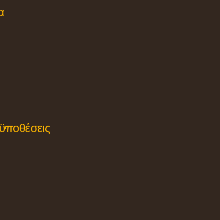
α
οϋποθέσεις