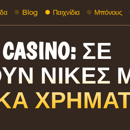
ίδα
Blog
Παιχνίδια
Μπόνους
 CASINO: ΣΕ
ΥΝ ΝΊΚΕΣ 
ΚΆ ΧΡΉΜΑΤ