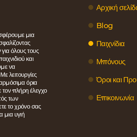
Αρχική σελίδ
Blog
σφέρουμε μια
ασφαλίζοντας
Παιχνίδια
για όλους τους
αιχνιδιού και
Μπόνους
υμε να
 Με λειτουργίες
Όροι και Πρ
αρμόσιμα όρια
ε τον πλήρη έλεγχο
Επικοινωνία
ντός των
τε το χρόνο σας
 μια υγιή