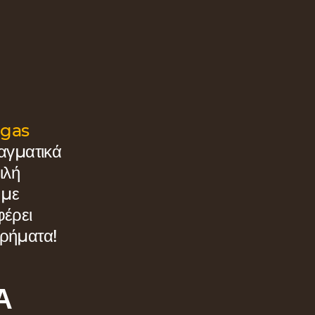
egas
αγματικά
ιλή
 με
φέρει
χρήματα!
Α