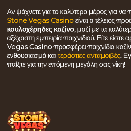
Αν ψάχνετε για το καλύτερο μέρος για να 
Stone Vegas Casino
είναι ο τέλειος πρ
κουλοχέρηδες καζίνο
, μαζί με τα καλύτε
αξέχαστη εμπειρία παιχνιδιού. Είτε είστε 
Vegas Casino προσφέρει παιχνίδια καζίν
ενθουσιασμό και
τεράστιες ανταμοιβές
. Ε
παίξτε για την επόμενη μεγάλη σας νίκη!