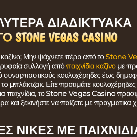
ΛΎΤΕΡΑ ΔΙΑΔΙΚΤΥΑΚΆ
 STONE VEGAS CASINO
 καζίνο; Μην ψάχνετε πέρα ​​από το
Stone V
κορυφαία συλλογή από
παιχνίδια καζίνο
με πρ
πό συναρπαστικούς κουλοχέρηδες έως δημοφ
 το μπλάκτζακ. Είτε προτιμάτε κουλοχέρηδες
ζια παιχνίδια, το Stone Vegas Casino προσ
ώρα και ξεκινήστε να παίζετε με πραγματικά 
Σ ΝΊΚΕΣ ΜΕ ΠΑΙΧΝΊΔΙ