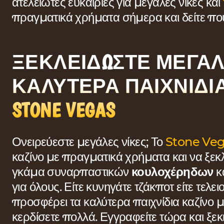
ατελείωτες ευκαιρίες για μεγάλες νίκες και
πραγματικά χρήματα σήμερα και δείτε πού
ΞΕΚΛΕΙΔΏΣΤΕ ΜΕΓΆΛ
ΚΑΛΎΤΕΡΑ ΠΑΙΧΝΊΔΙ
STONE VEGAS
Ονειρεύεστε μεγάλες νίκες; Το
Stone Veg
καζίνο με πραγματικά χρήματα και να ξεκ
γκάμα συναρπαστικών
κουλοχέρηδων
κα
για όλους. Είτε κυνηγάτε τζάκποτ είτε τελ
προσφέρει τα καλύτερα παιχνίδια καζίνο 
κερδίσετε πολλά. Εγγραφείτε τώρα και ξε