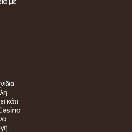
εια με
νίδια
άλη
ι κάτι
 Casino
να
ογή