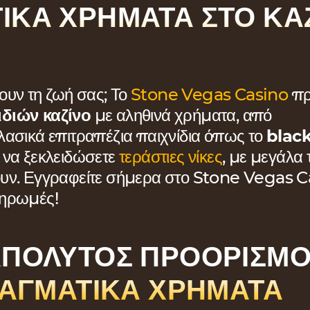
ΙΚΆ ΧΡΉΜΑΤΑ ΣΤΟ ΚΑ
ξουν τη ζωή σας; Το
Stone Vegas Casino
πρ
ιδιών καζίνο
με αληθινά χρήματα, από
λασικά επιτραπέζια παιχνίδια όπως το
blac
ία να ξεκλειδώσετε
τεράστιες νίκες
, με μεγάλα 
ουν. Εγγραφείτε σήμερα στο Stone Vegas 
πληρωμές!
 Ο ΑΠΌΛΥΤΟΣ ΠΡΟΟΡΙΣΜ
ΠΡΑΓΜΑΤΙΚΆ ΧΡΉΜΑΤΑ