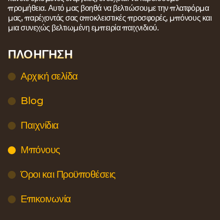
προμήθεια. Αυτό μας βοηθά να βελτιώσουμε την πλατφόρμα
μας, παρέχοντάς σας αποκλειστικές προσφορές, μπόνους και
μια συνεχώς βελτιωμένη εμπειρία παιχνιδιού.
ΠΛΟΉΓΗΣΗ
Αρχική σελίδα
Blog
Παιχνίδια
Μπόνους
Όροι και Προϋποθέσεις
Επικοινωνία