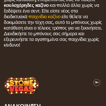
κουλοχέρηδες καζίνο
και πολλά άλλα χωρίς να
ξοδέψετε ένα σεντ. Είτε είστε νέος στα
διαδικτυακά
παιχνίδια καζίνο
είτε θέλετε να
δοκιμάσετε την τύχη σας, αυτό το μπόνους χωρίς
κατάθεση είναι ο τέλειος τρόπος για να ξεκινήσετε.
Διεκδικήστε το μπόνους σας σήμερα και
εξερευνήστε τα αγαπημένα σας παιχνίδια χωρίς
κίνδυνο!
18+