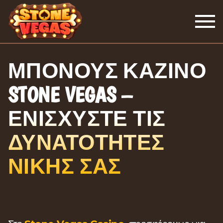
ΜΠΌΝΟΥΣ ΚΑΖΊΝΟ
STONE VEGAS –
ΕΝΙΣΧΎΣΤΕ ΤΙΣ
ΔΥΝΑΤΌΤΗΤΕΣ
ΝΊΚΗΣ ΣΑΣ