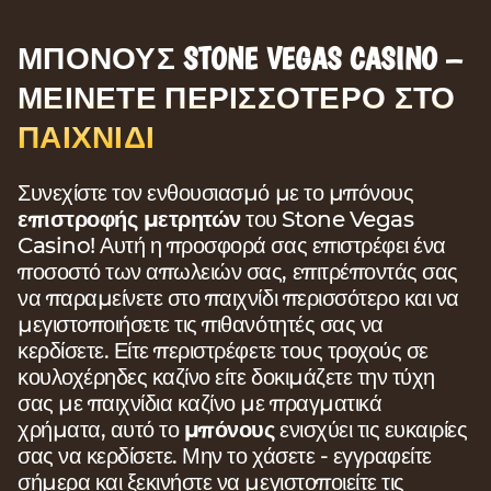
ΜΠΌΝΟΥΣ STONE VEGAS CASINO –
ΜΕΊΝΕΤΕ ΠΕΡΙΣΣΌΤΕΡΟ ΣΤΟ
ΠΑΙΧΝΊΔΙ
Συνεχίστε τον ενθουσιασμό με το μπόνους
επιστροφής μετρητών
του Stone Vegas
Casino! Αυτή η προσφορά σας επιστρέφει ένα
ποσοστό των απωλειών σας, επιτρέποντάς σας
να παραμείνετε στο παιχνίδι περισσότερο και να
μεγιστοποιήσετε τις πιθανότητές σας να
κερδίσετε. Είτε περιστρέφετε τους τροχούς σε
κουλοχέρηδες καζίνο είτε δοκιμάζετε την τύχη
σας με παιχνίδια καζίνο με πραγματικά
χρήματα, αυτό το
μπόνους
ενισχύει τις ευκαιρίες
σας να κερδίσετε. Μην το χάσετε - εγγραφείτε
σήμερα και ξεκινήστε να μεγιστοποιείτε τις